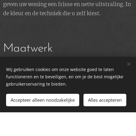
geven uw woning een frisse en nette uitstraling. In
de kleur en de techniek die u zelf kiest.
Maatwerk
Maatwerk in het materiaal dat u wilt. Van kasten
Wij gebruiken cookies om onze website goed te laten
tot tafels, wij maken alles voor uw interieur.
functioneren en te beveiligen, en om je de best mogelijke
gebruikerservaring te bieden.
Accepteer alleen noodzakelijke
Alles accepteren
Interieurafwerking
Interieurafwerking zorgt voor de final touch in een
woning en geeft het de gewenste sfeer en